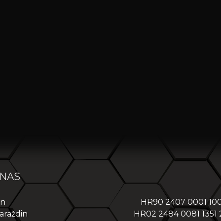
 NAS
in
HR90 2407 0001 10
araždin
HR02 2484 0081 1351