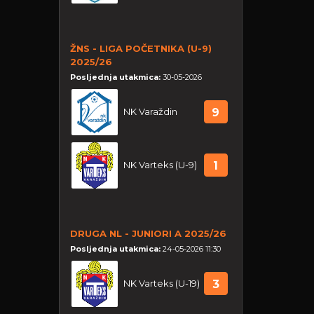
ŽNS - LIGA POČETNIKA (U-9)
2025/26
Posljednja utakmica:
30-05-2026
NK Varaždin
9
NK Varteks (U-9)
1
DRUGA NL - JUNIORI A 2025/26
Posljednja utakmica:
24-05-2026 11:30
NK Varteks (U-19)
3