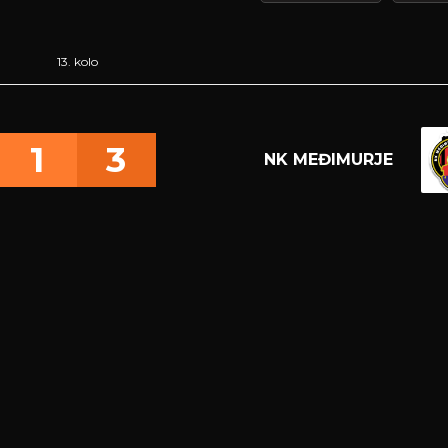
13. kolo
1
3
NK MEĐIMURJE