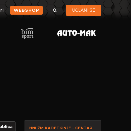
ri
WEBSHOP
UČLANI SE
ablica
HNLŽM KADETKINJE - CENTAR