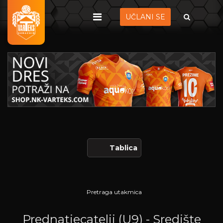
UČLANI SE
Tablica
Pretraga utakmica
Prednatjecatelji (U9) - Središte