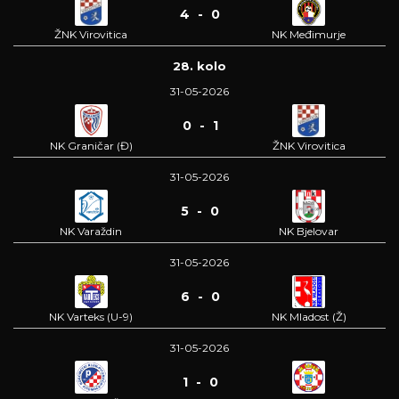
4 - 0
ŽNK Virovitica
NK Međimurje
28. kolo
31-05-2026
0 - 1
NK Graničar (Đ)
ŽNK Virovitica
31-05-2026
5 - 0
NK Varaždin
NK Bjelovar
31-05-2026
6 - 0
NK Varteks (U-9)
NK Mladost (Ž)
31-05-2026
1 - 0