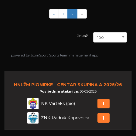
«
1
2
»
Prikaži
100
powered by
powered by
JoomSport: Sports team management app
JoomSport: Sports team management app
HNLŽM PIONIRKE - CENTAR SKUPINA A 2025/26
Posljednja utakmica:
30-05-2026
NK Varteks (pio)
1
ŽNK Radnik Koprivnica
1