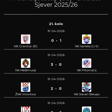
Sjever 2025/26
21. kolo
19-04-2026
0 - 1
NK Graničar (Đ)
NK Varteks (U-9)
19-04-2026
3 - 0
NK Međimurje
NK Pitomača
19-04-2026
2 - 0
ŽNK Virovitica
NK Slaven Belupo
19-04-2026