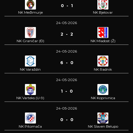
0 - 1
NK Međimurje
NK Bjelovar
24-05-2026
2 - 2
NK Graničar (Đ)
NK Mladost (Ž)
24-05-2026
6 - 0
NK Varaždin
NK Radnik
24-05-2026
1 - 0
NK Varteks (U-9)
NK Koprivnica
24-05-2026
0 - 0
NK Pitomača
NK Slaven Belupo