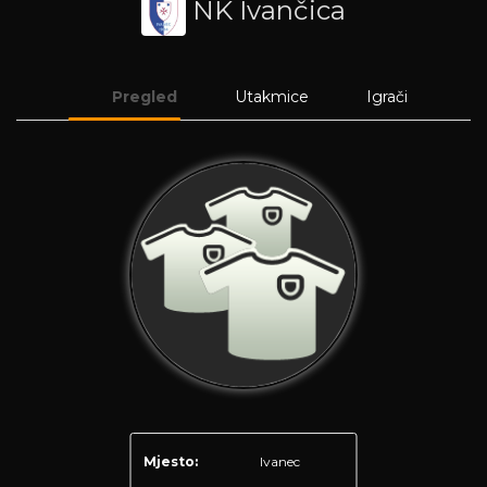
NK Ivančica
Pregled
Utakmice
Igrači
Mjesto:
Ivanec