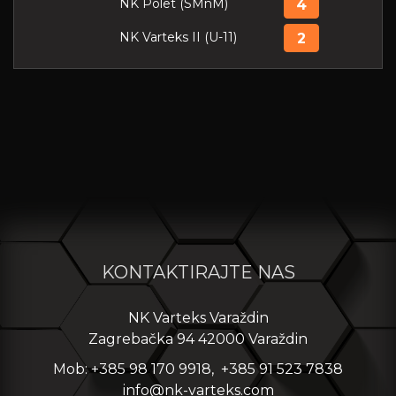
NK Polet (SMnM)
4
NK Varteks II (U-11)
2
KONTAKTIRAJTE NAS
NK Varteks Varaždin
Zagrebačka 94 42000 Varaždin
Mob: +385 98 170 9918, +385 91 523 7838
info@nk-varteks.com