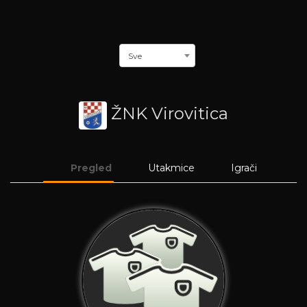
Sve
ŽNK Virovitica
Pregled
Utakmice
Igrači