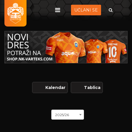
UČLANI SE
Kalendar
Tablica
2025/26