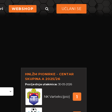
ri
WEBSHOP
UČLANI SE
HNLŽM PIONIRKE - CENTAR
SKUPINA A 2025/26
Posljednja utakmica:
30-05-2026
NK Varteks (pio)
1