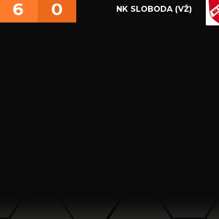
6
0
NK SLOBODA (VŽ)