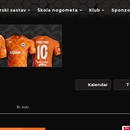
rski sastav
Škola nogometa
Klub
Sponzo
Kalendar
T
18. kolo