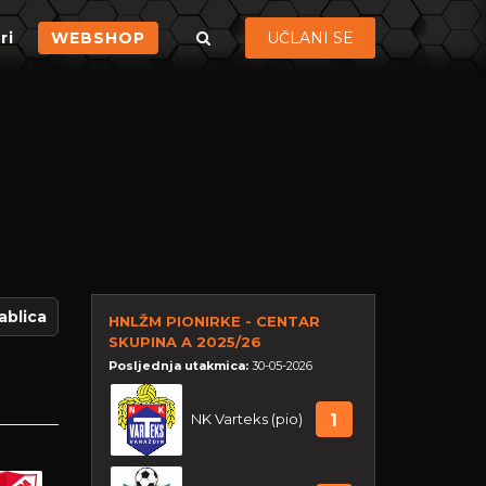
ri
WEBSHOP
UČLANI SE
ablica
HNLŽM PIONIRKE - CENTAR
SKUPINA A 2025/26
Posljednja utakmica:
30-05-2026
NK Varteks (pio)
1