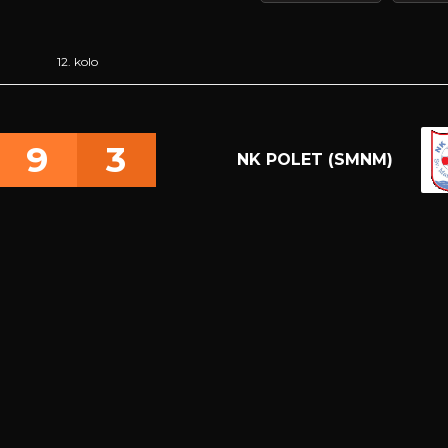
12. kolo
9
3
NK POLET (SMNM)