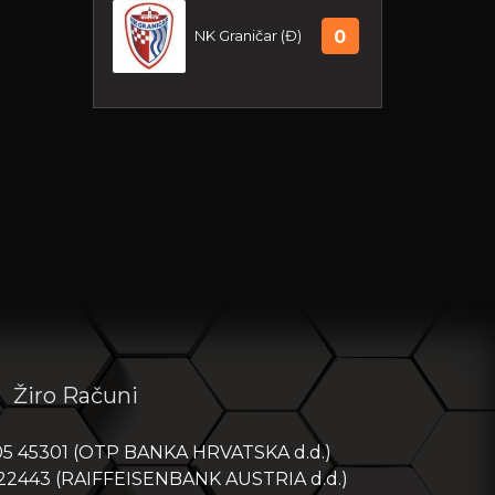
NK Graničar (Đ)
0
DRUGA NL - KADETI A 2025/26
Posljednja utakmica:
24-05-2026 09:30
NK Varteks (U-17)
1
NK Graničar (Đ)
1
Žiro Računi
PRVA NL PIONIRI - SREDIŠTE
SJEVER 2025/26
05 45301 (OTP BANKA HRVATSKA d.d.)
Posljednja utakmica:
06-06-2026
 22443 (RAIFFEISENBANK AUSTRIA d.d.)