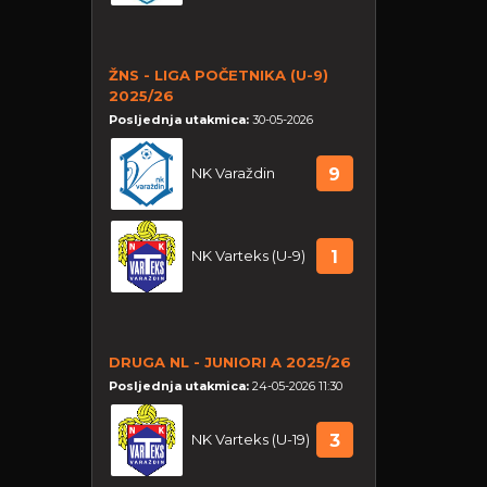
ŽNS - LIGA POČETNIKA (U-9)
2025/26
Posljednja utakmica:
30-05-2026
NK Varaždin
9
NK Varteks (U-9)
1
DRUGA NL - JUNIORI A 2025/26
Posljednja utakmica:
24-05-2026 11:30
NK Varteks (U-19)
3