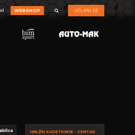
ri
WEBSHOP
UČLANI SE
ablica
HNLŽM KADETKINJE - CENTAR