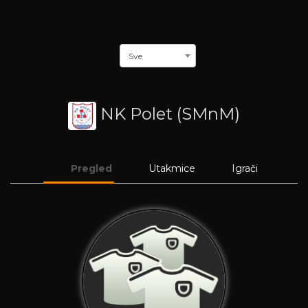
Sve
NK Polet (SMnM)
Pregled
Utakmice
Igrači