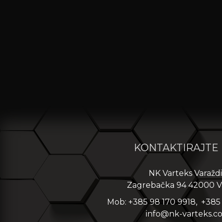
KONTAKTIRAJTE
NK Varteks Varažd
Zagrebačka 94 42000 V
Mob: +385 98 170 9918, +385
info@nk-varteks.c