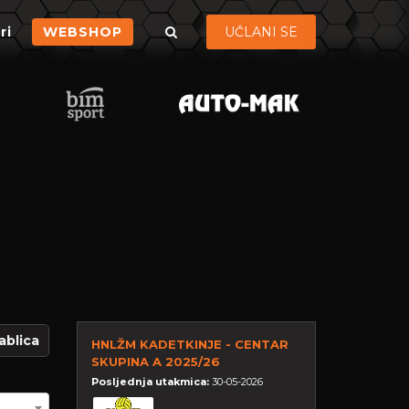
ri
WEBSHOP
UČLANI SE
ablica
HNLŽM KADETKINJE - CENTAR
SKUPINA A 2025/26
Posljednja utakmica:
30-05-2026