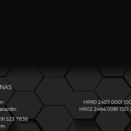
 NAS
in
HR90 2407 0001 10
araždin
HR02 2484 0081 1351
 91 523 7838
om