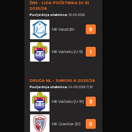
ŽNS - LIGA POČETNIKA (U-9)
2025/26
Posljednja utakmica:
30-05-2026
NK Varaždin
9
NK Varteks (U-9)
1
DRUGA NL - JUNIORI A 2025/26
Posljednja utakmica:
24-05-2026 11:30
NK Varteks (U-19)
3
NK Graničar (Đ)
0