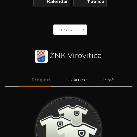
Kalendar
Tablica
2025/26
ŽNK Virovitica
Pregled
Utakmice
Igrači