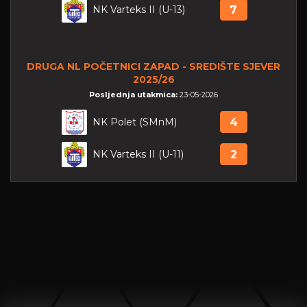
NK Varteks II (U-13)
7
DRUGA NL POČETNICI ZAPAD - SREDIŠTE SJEVER
2025/26
Posljednja utakmica:
23-05-2026
NK Polet (SMnM)
4
NK Varteks II (U-11)
2