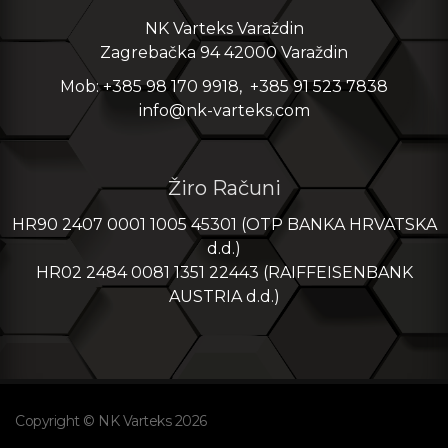
NK Varteks Varaždin
Zagrebačka 94 42000 Varaždin
Mob: +385 98 170 9918, +385 91 523 7838
info@nk-varteks.com
Žiro Računi
HR90 2407 0001 1005 45301 (OTP BANKA HRVATSKA
d.d.)
HR02 2484 0081 1351 22443 (RAIFFEISENBANK
AUSTRIA d.d.)
Copyright © NK Varteks 2026