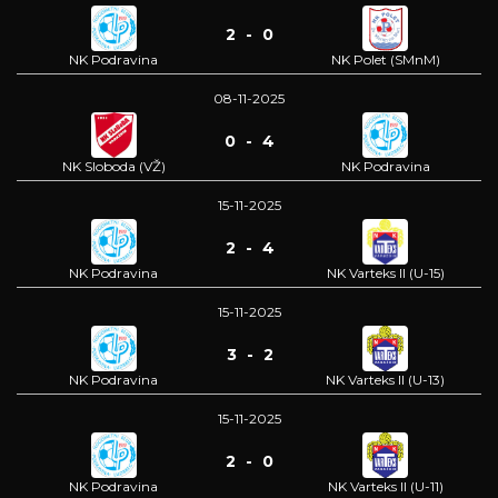
2 - 0
NK Podravina
NK Polet (SMnM)
08-11-2025
0 - 4
NK Sloboda (VŽ)
NK Podravina
15-11-2025
2 - 4
NK Podravina
NK Varteks II (U-15)
15-11-2025
3 - 2
NK Podravina
NK Varteks II (U-13)
15-11-2025
2 - 0
NK Podravina
NK Varteks II (U-11)