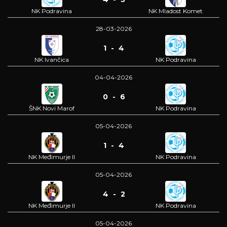
NK Podravina
NK Mladost Komet
28-03-2026
1 - 4
NK Ivančica
NK Podravina
04-04-2026
0 - 6
ŠNK Novi Marof
NK Podravina
05-04-2026
1 - 4
NK Međimurje II
NK Podravina
05-04-2026
4 - 2
NK Međimurje II
NK Podravina
05-04-2026