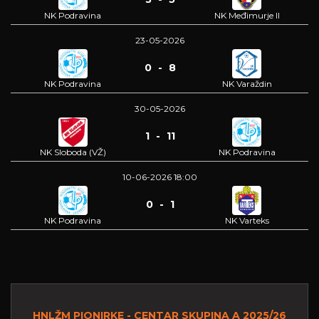
NK Podravina
NK Međimurje II
23-05-2026
0 - 8
NK Podravina
NK Varaždin
30-05-2026
1 - 11
NK Sloboda (VŽ)
NK Podravina
10-06-2026 18:00
0 - 1
NK Podravina
NK Varteks
HNLŽM PIONIRKE - CENTAR SKUPINA A 2025/26