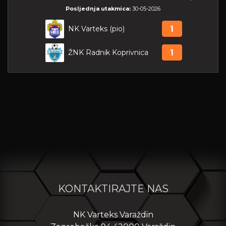
Posljednja utakmica:
30-05-2026
NK Varteks (pio)
1
ŽNK Radnik Koprivnica
1
KONTAKTIRAJTE NAS
NK Varteks Varaždin